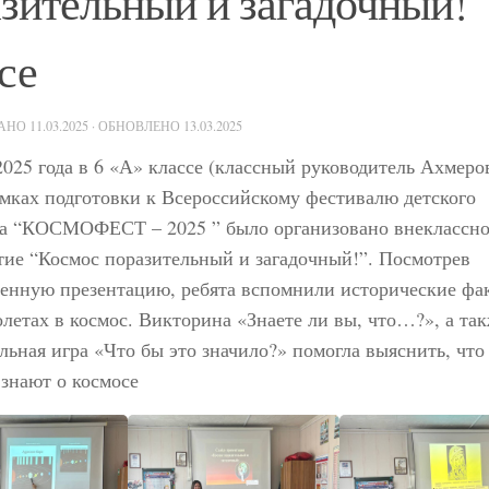
зительный и загадочный!” 
се
ВАНО
11.03.2025
· ОБНОВЛЕНО
13.03.2025
2025 года в 6 «А» классе (классный руководитель Ахмеро
амках подготовки к Всероссийскому фестивалю детского
ва “КОСМОФЕСТ – 2025 ” было организовано внеклассн
ие “Космос поразительный и загадочный!”. Посмотрев
ленную презентацию, ребята вспомнили исторические фа
летах в космос. Викторина «Знаете ли вы, что…?», а та
льная игра «Что бы это значило?» помогла выяснить, что
знают о космосе