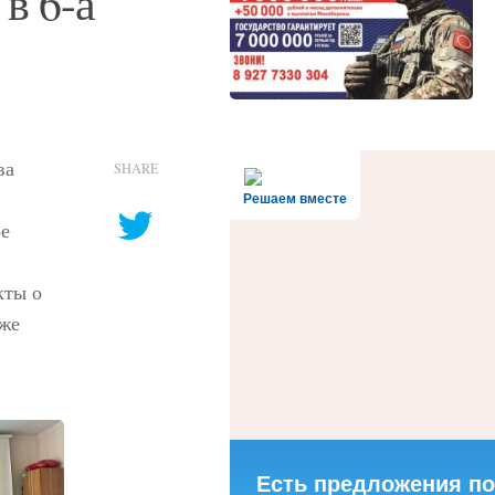
в 6-а
ва
SHARE
Решаем вместе
ое
кты о
кже
Есть предложения по