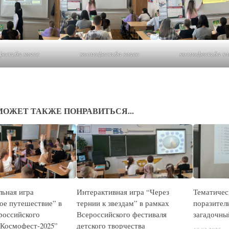
фест,6а класс
космофест,6а класс
космофест,6а кл
МОЖЕТ ТАКЖЕ ПОНРАВИТЬСЯ...
льная игра
Интерактивная игра “Через
Тематичес
ое путешествие” в
тернии к звездам” в рамках
поразител
российского
Всероссийского фестиваля
загадочный
“Космофест-2025”
детского творчества