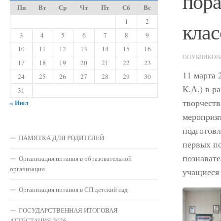
пора
Пн
Вт
Ср
Чт
Пт
Сб
Вс
1
2
клас
3
4
5
6
7
8
9
10
11
12
13
14
15
16
ОПУБЛИКО
17
18
19
20
21
22
23
11 марта 
24
25
26
27
28
29
30
К.А.) в р
31
творчест
« Июл
мероприят
подготов
ПАМЯТКА ДЛЯ РОДИТЕЛЕЙ
первых по
познавате
Организация питания в образовательной
организации
учащиеся 
Организация питания в СП детский сад
ГОСУДАРСТВЕННАЯ ИТОГОВАЯ
АТТЕСТАЦИЯ 2026