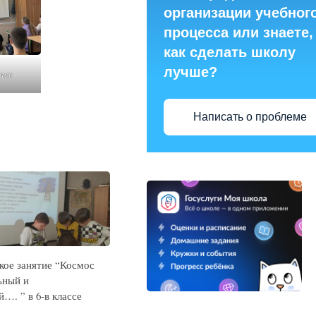
организации учебног
процесса или знаете,
как сделать школу
лучше?
асс
Написать о проблеме
кое занятие “Космос
ьный и
…. ” в 6-в классе