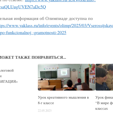
aysaQLUugUVEN7aDc5Q
ельная информация об Олимпиаде доступна по
tps://www.yaklass.ru/info/events/olimp/2025/03/Vserossijskay
po-funkcionalnoj -gramotnosti-2025
МОЖЕТ ТАКЖЕ ПОНРАВИТЬСЯ...
логовой
и
ВИГАЦИЯ»
Урок креативного мышления в
Урок фина
8-г классе
“В мире фи
классах
22.05.2023