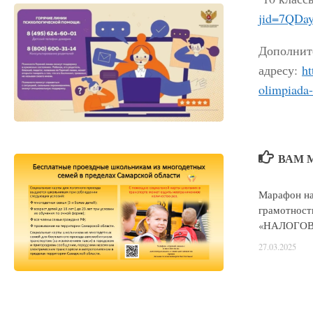
jid=7QD
Дополнит
адресу:
ht
olimpiada-
ВАМ 
Марафон на
грамотност
«НАЛОГО
27.03.2025