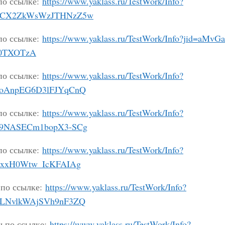
по ссылке:
https://www.yaklass.ru/TestWork/Info?
DXCX2ZkWsWzJTHNzZ5w
по ссылке:
https://www.yaklass.ru/TestWork/Info?jid=aMvG
H0TXOTzA
по ссылке:
https://www.yaklass.ru/TestWork/Info?
foAnpEG6D3lFJYqCnQ
по ссылке:
https://www.yaklass.ru/TestWork/Info?
u9NASECm1bopX3-SCg
по ссылке:
https://www.yaklass.ru/TestWork/Info?
t3xxH0Wtw_IcKFAIAg
 по ссылке:
https://www.yaklass.ru/TestWork/Info?
ILNvlkWAjSVh9nF3ZQ
ы по ссылке:
https://www.yaklass.ru/TestWork/Info?