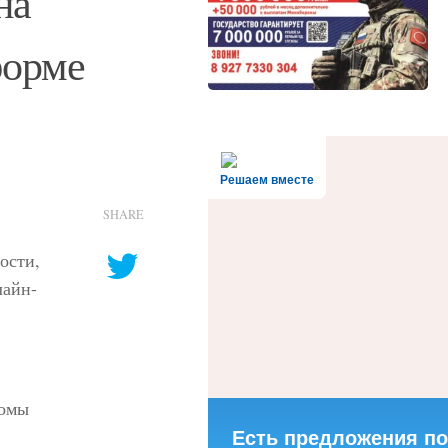
на
форме
Решаем вместе
SHARE
ости,
лайн-
ломы
Есть предложения по