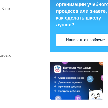
организации учебног
СК по
процесса или знаете,
как сделать школу
лучше?
Написать о проблеме
своего