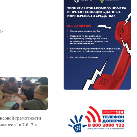
a-
нсовой грамотности
нансов” в 7-б, 7-в