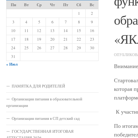
функ
Пн
Вт
Ср
Чт
Пт
Сб
Вс
1
2
обра
3
4
5
6
7
8
9
10
11
12
13
14
15
16
«ЯК
17
18
19
20
21
22
23
24
25
26
27
28
29
30
ОПУБЛИКО
31
« Июл
Внимание
Стартова
ПАМЯТКА ДЛЯ РОДИТЕЛЕЙ
которая п
платформ
Организация питания в образовательной
организации
К участи
Организация питания в СП детский сад
По итога
ГОСУДАРСТВЕННАЯ ИТОГОВАЯ
победител
АТТЕСТАЦИЯ 2026