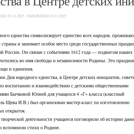
ства в Центре детских ин
ВАНО
03.11.2025
· ОБНОВЛЕНО
03.11.2025
ного единства символизирует единство всех народов, прожива
 страны и занимает особое место среди государственных праздн
й России. Он связан с событиями 1612 года — подвигом наших 
лотились во имя свободы и независимости Родины. Это праздни
ощи и единения.
ии Дня народного единства, в Центре детских инициатив, сове
 по воспитанию и взаимодействию с детскими общественными
ями Бычковой Юлией для учащихся 4 «Г» класса (классный
ль Щева И.В.) был организован мастер-класс по изготовлению
х открыток .
 творческой деятельности учащиеся поговорили об истории дан
и вспомнили стихи о Родине.