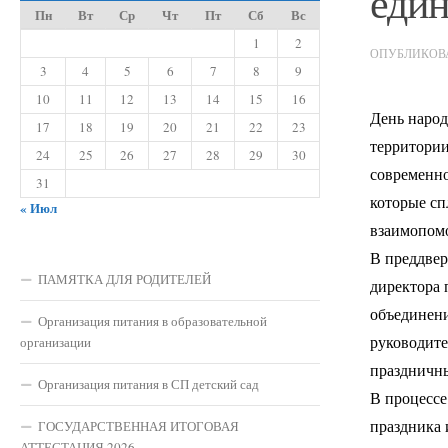
един
Пн
Вт
Ср
Чт
Пт
Сб
Вс
1
2
ОПУБЛИКО
3
4
5
6
7
8
9
10
11
12
13
14
15
16
День народ
17
18
19
20
21
22
23
территории
24
25
26
27
28
29
30
современно
31
которые сп
« Июл
взаимопом
В преддвер
ПАМЯТКА ДЛЯ РОДИТЕЛЕЙ
директора
объединени
Организация питания в образовательной
руководите
организации
праздничны
Организация питания в СП детский сад
В процессе
праздника 
ГОСУДАРСТВЕННАЯ ИТОГОВАЯ
АТТЕСТАЦИЯ 2026