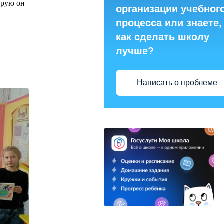
орую он
организации учебног
процесса или знаете,
как сделать школу
лучше?
Написать о проблеме