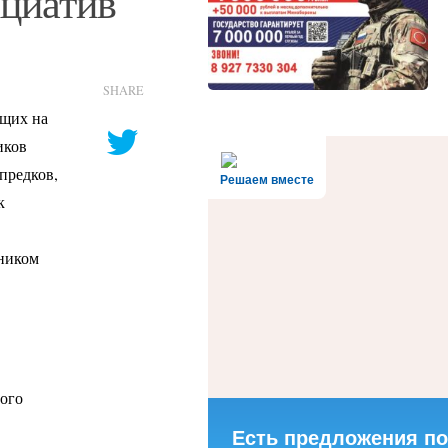
ициатив
SHARE
ющих на
иков
предков,
Решаем вместе
к
тником
ного
Есть предложения по