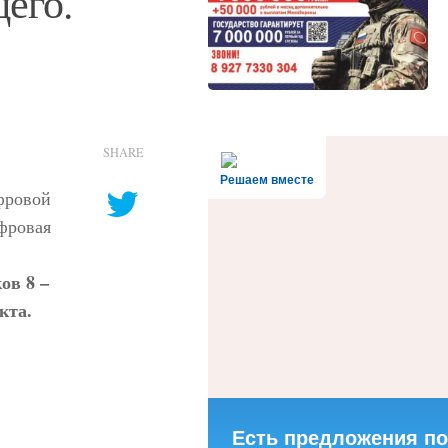
его.
SHARE
Решаем вместе
фровой
фровая
ов 8 –
кта.
Есть предложения по