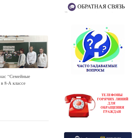
час “Семейные
в 8-А классе