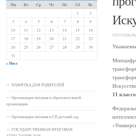
прог
Пн
Вт
Ср
Чт
Пт
Сб
Вс
1
2
Иску
3
4
5
6
7
8
9
10
11
12
13
14
15
16
ОПУБЛИКО
17
18
19
20
21
22
23
Уважаемы
24
25
26
27
28
29
30
31
Минцифры
« Июл
трансфор
трансформ
ПАМЯТКА ДЛЯ РОДИТЕЛЕЙ
Искусств
11 класс
Организация питания в образовательной
организации
Федераль
интеллект
Организация питания в СП детский сад
«Универс
ГОСУДАРСТВЕННАЯ ИТОГОВАЯ
АТТЕСТАЦИЯ 2026