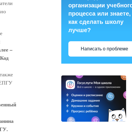
атели
организации учебног
ьно
процесса или знаете,
как сделать школу
лучше?
е
й
лее –
Написать о проблеме
«Код
 также
а ЕПГУ
твенный
анина
ГУ.