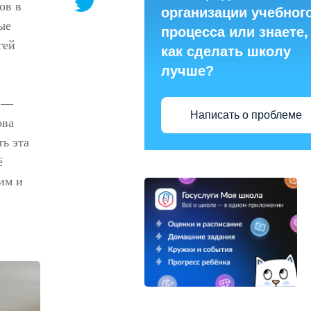
ов в
организации учебног
ые
процесса или знаете,
гей
как сделать школу
лучше?
х —
Написать о проблеме
ова
ь эта
ё
им и