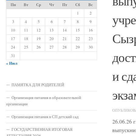
выпу
Пн
Вт
Ср
Чт
Пт
Сб
Вс
1
2
учре
3
4
5
6
7
8
9
10
11
12
13
14
15
16
Сызр
17
18
19
20
21
22
23
24
25
26
27
28
29
30
дост
31
« Июл
и сд
ПАМЯТКА ДЛЯ РОДИТЕЛЕЙ
экза
Организация питания в образовательной
организации
ОПУБЛИКО
Организация питания в СП детский сад
26.06.26 
выпускни
ГОСУДАРСТВЕННАЯ ИТОГОВАЯ
АТТЕСТАЦИЯ 2026