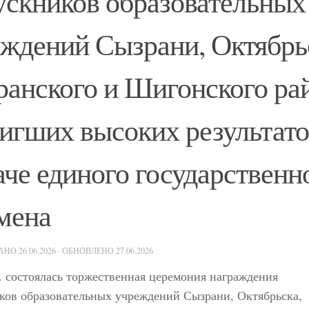
скников образовательных
ждений Сызрани, Октябрь
анского и Шигонского ра
игших высоких результато
аче единого государственн
мена
ВАНО
26.06.2026
· ОБНОВЛЕНО
27.06.2026
г. состоялась торжественная церемония награждения
ков образовательных учреждений Сызрани, Октябрьска,