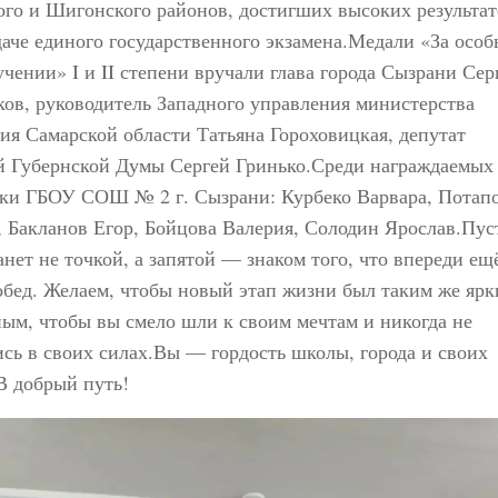
го и Шигонского районов, достигших высоких результат
даче единого государственного экзамена.Медали «За особ
учении» I и II степени вручали глава города Сызрани Сер
ов, руководитель Западного управления министерства
ия Самарской области Татьяна Гороховицкая, депутат
й Губернской Думы Сергей Гринько.Среди награждаемы
ки ГБОУ СОШ № 2 г. Сызрани: Курбеко Варвара, Потап
 Бакланов Егор, Бойцова Валерия, Солодин Ярослав.Пуст
анет не точкой, а запятой — знаком того, что впереди ещ
бед. Желаем, чтобы новый этап жизни был таким же ярк
ым, чтобы вы смело шли к своим мечтам и никогда не
сь в своих силах.Вы — гордость школы, города и своих
В добрый путь!