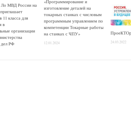
«Программирование и
 Ло МВД России на
изготовление деталей на
 приглашает
токарных станках с числовым
 11 класса для
программным управлением по
я в
компетенции Токарные работы
льные организации
ПроеКТО
на станках с ЧПУ»
нистерства
24.03.2022
12.01.2024
 дел РФ