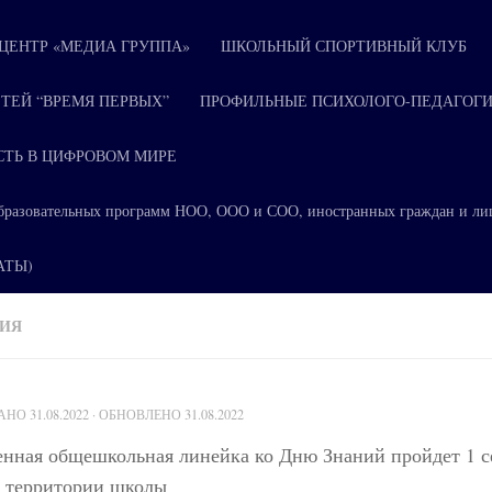
ЕНТР «МЕДИА ГРУППА»
ШКОЛЬНЫЙ СПОРТИВНЫЙ КЛУБ
ТЕЙ “ВРЕМЯ ПЕРВЫХ”
ПРОФИЛЬНЫЕ ПСИХОЛОГО-ПЕДАГОГИ
СТЬ В ЦИФРОВОМ МИРЕ
я образовательных программ НОО, ООО и СОО, иностранных граждан и ли
КАТЫ)
НИЯ
ВАНО
31.08.2022
· ОБНОВЛЕНО
31.08.2022
енная общешкольная линейка ко Дню Знаний пройдет 1 с
а территории школы