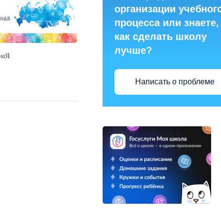
организации учебног
процесса или знаете,
как сделать школу
лучше?
риЯ
Написать о проблеме