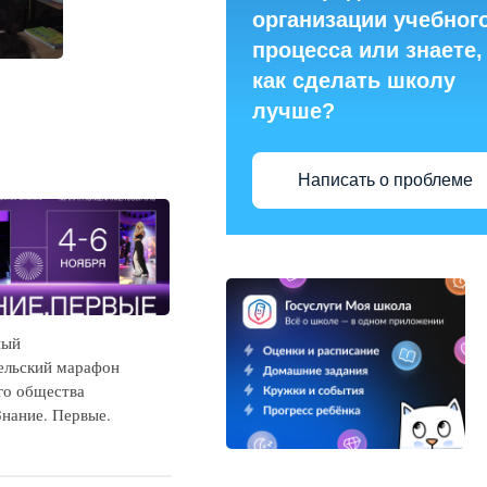
организации учебног
процесса или знаете,
как сделать школу
лучше?
Написать о проблеме
ный
ельский марафон
го общества
Знание. Первые.