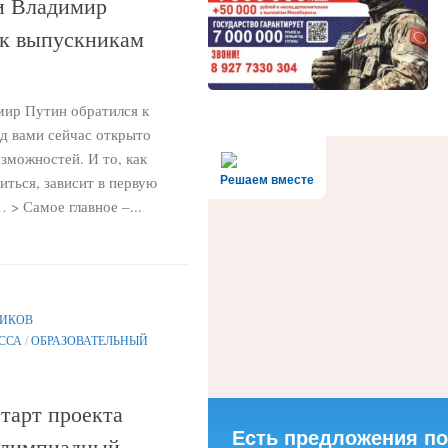
и Владимир
 к выпускникам
мир Путин обратился к
д вами сейчас открыто
зможностей. И то, как
иться, зависит в первую
Решаем вместе
… > Самое главное –...
НИКОВ
ССА
/
ОБРАЗОВАТЕЛЬНЫЙ
арт проекта
Есть предложения по
Олимпиадный