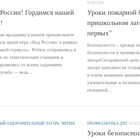
09.06.2026
России! Гордимся нашей
Уроки пожарной 
!
пришкольном лаг
первых”
ии праздника в нашем пришкольном
ла яркая игра «Код России» в рамках
Безопасность – прежде в
иной горжусь». Ребята отправились в
безопасности в пришкол
е по тематическим станциям и
лагереСегодняшний день
правились со всеми заданиями.
лагере наполнен не тольк
ружба — ведь...
и очень важными знания
увлекательные и познава
пожарной...
Й ОЗДОРОВИТЕЛЬНЫЙ ЛАГЕРЬ "ВРЕМЯ
ПРОФИЛАКТИКА ДТП
03.06.
Уроки безопасно