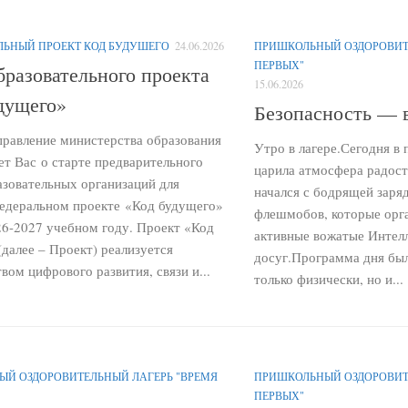
ЛЬНЫЙ ПРОЕКТ КОД БУДУШЕГО
24.06.2026
ПРИШКОЛЬНЫЙ ОЗДОРОВИТ
ПЕРВЫХ"
бразовательного проекта
15.06.2026
дущего»
Безопасность — в
правление министерства образования
Утро в лагере.Сегодня в
т Вас о старте предварительного
царила атмосфера радост
азовательных организаций для
начался с бодрящей заря
федеральном проекте «Код будущего»
флешмобов, которые орг
26-2027 учебном году. Проект «Код
активные вожатые Интел
далее – Проект) реализуется
досуг.Программа дня бы
ом цифрового развития, связи и...
только физически, но и...
Й ОЗДОРОВИТЕЛЬНЫЙ ЛАГЕРЬ "ВРЕМЯ
ПРИШКОЛЬНЫЙ ОЗДОРОВИТ
ПЕРВЫХ"