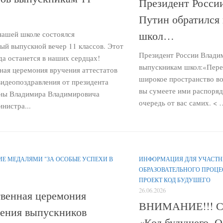
Президент Росси
Путин обратился
школ…
 нашей школе состоялся
ый выпускной вечер 11 классов. Этот
Президент России Влади
да останется в наших сердцах!
выпускникам школ:«Пере
ная церемония вручения аттестатов
широкое пространство во
видеопоздравления от президента
вы сумеете ими распоряд
ны Владимира Владимировича
очередь от вас самих. < 
нистра...
Е МЕДАЛЯМИ "ЗА ОСОБЫЕ УСПЕХИ В
ИНФОРМАЦИЯ ДЛЯ УЧАСТ
ОБРАЗОВАТЕЛЬНОГО ПРОЦЕ
ПРОЕКТ КОД БУДУШЕГО
26.06.2026
венная церемония
ВНИМАНИЕ!!! Ст
ения выпускников
«Код будущего. 