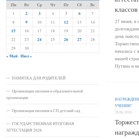
Пн
Вт
Ср
Чт
Пт
Сб
Вс
классов
2
3
6
1
4
5
7
27 июня, в
9
12
8
10
11
13
14
долгожданн
15
16
17
18
19
20
21
день навсег
24
26
27
22
23
25
28
Торжествен
29
30
началась с 
« Май
Июл »
нашей стра
Путина и ми
ПАМЯТКА ДЛЯ РОДИТЕЛЕЙ
Организация питания в образовательной
организации
НАГРАЖДЕНИ
УЧЕНИИ"
Организация питания в СП детский сад
26.06.2026
Торжест
ГОСУДАРСТВЕННАЯ ИТОГОВАЯ
АТТЕСТАЦИЯ 2026
награжд