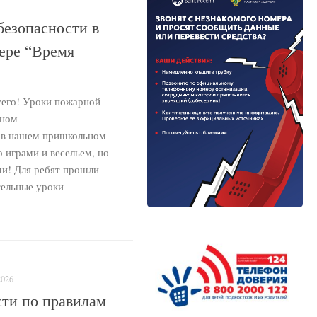
безопасности в
ере “Время
сего! Уроки пожарной
ьном
 в нашем пришкольном
о играми и весельем, но
ми! Для ребят прошли
тельные уроки
2026
сти по правилам