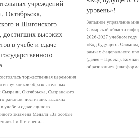
ательных учреждений
уровень»!
, Октябрьска,
Западное управление мин
кого и Шигонского
Самарской области инфор
, достигших высоких
2026-2027 учебном году 
тов в учебе и сдаче
«Код будущего. Олимпиа
рамках федерального пр
 государственного
(далее – Проект). Компа
а
образование» (платформа
 состоялась торжественная церемония
я выпускников образовательных
 Сызрани, Октябрьска, Сызранского
го районов, достигших высоких
 в учебе и сдаче единого
енного экзамена.Медали «За особые
нии» I и II степени...