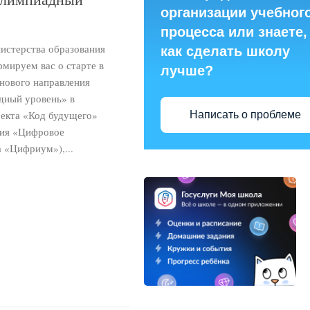
организации учебног
процесса или знаете,
истерства образования
как сделать школу
мируем вас о старте в
лучше?
нового направления
дный уровень» в
оекта «Код будущего»
Написать о проблеме
ния «Цифровое
 «Цифриум»),...