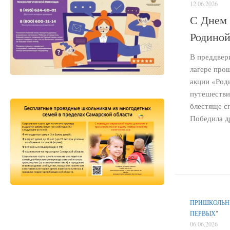
12.06.2026
С Днем 
Родиной
В преддвер
лагере прош
акции «Род
путешестви
блестяще с
Победила д
ПРИШКОЛЬНЫ
ПЕРВЫХ"
06.06.2026