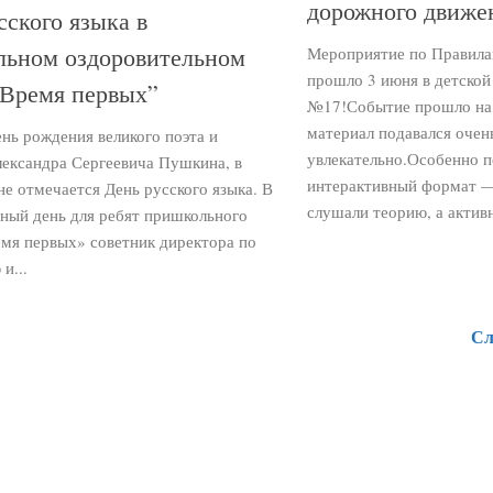
дорожного движе
сского языка в
льном оздоровительном
Мероприятие по Правила
прошло 3 июня в детской
“Время первых”
№17!Событие прошло на
материал подавался очен
ень рождения великого поэта и
увлекательно.Особенно 
лександра Сергеевича Пушкина, в
интерактивный формат —
е отмечается День русского языка. В
слушали теорию, а активн
нный день для ребят пришкольного
емя первых» советник директора по
и...
Сл