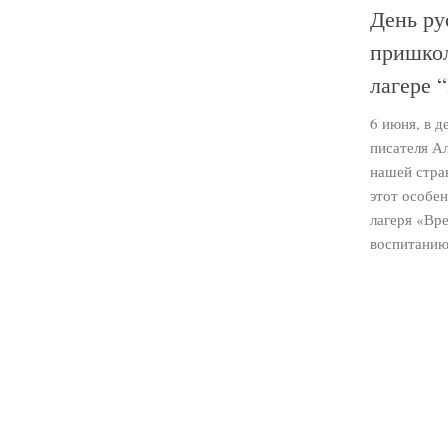
День ру
пришко
лагере 
6 июня, в д
писателя А
нашей стран
этот особе
лагеря «Вр
воспитанию 