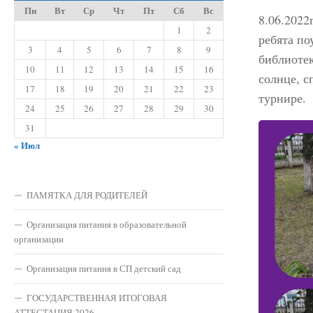
Пн
Вт
Ср
Чт
Пт
Сб
Вс
8.06.2022
1
2
ребята по
3
4
5
6
7
8
9
библиотек
10
11
12
13
14
15
16
солнце, с
17
18
19
20
21
22
23
турнире.
24
25
26
27
28
29
30
31
« Июл
ПАМЯТКА ДЛЯ РОДИТЕЛЕЙ
Организация питания в образовательной
организации
Организация питания в СП детский сад
ГОСУДАРСТВЕННАЯ ИТОГОВАЯ
АТТЕСТАЦИЯ 2026