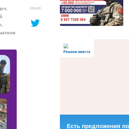
дел,
SHARE
й
о,
хматном
Решаем вместе
Есть предложения по