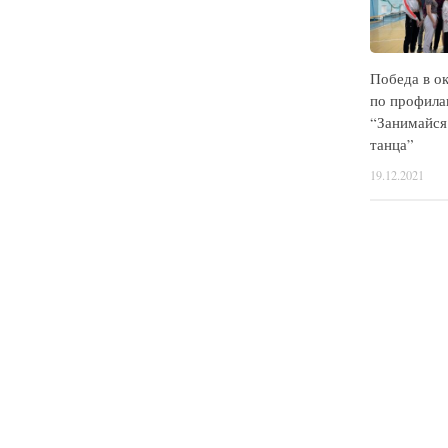
Победа в о
по профила
“Занимайся
танца”
19.12.2021