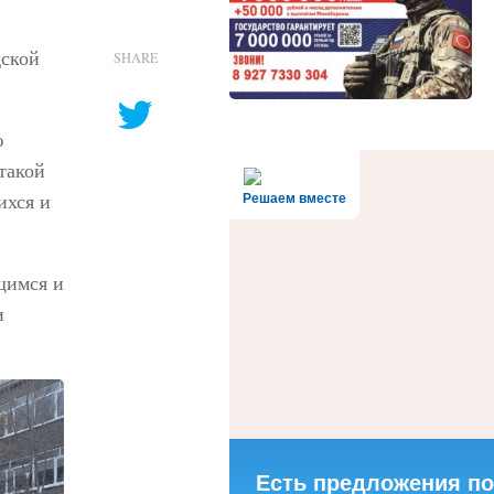
дской
SHARE
ю
такой
ихся и
Решаем вместе
щимся и
и
Есть предложения по