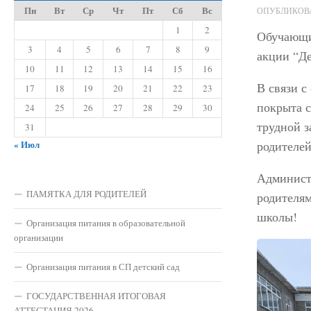
Пн
Вт
Ср
Чт
Пт
Сб
Вс
ОПУБЛИКО
1
2
Обучающие
3
4
5
6
7
8
9
акции “Де
10
11
12
13
14
15
16
В связи 
17
18
19
20
21
22
23
покрыта 
24
25
26
27
28
29
30
трудной з
31
« Июл
родителей
Админист
ПАМЯТКА ДЛЯ РОДИТЕЛЕЙ
родителям
школы!
Организация питания в образовательной
организации
Организация питания в СП детский сад
ГОСУДАРСТВЕННАЯ ИТОГОВАЯ
АТТЕСТАЦИЯ 2026