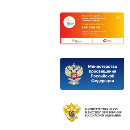
а к областному
ю “Шахматы, шашки