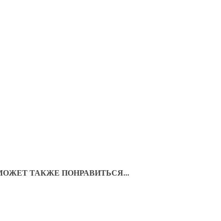
МОЖЕТ ТАКЖЕ ПОНРАВИТЬСЯ...
Международная Олимпиада по
Крым вместе
финансовой безопасности
Подготовк
22.05.2023
фестивал