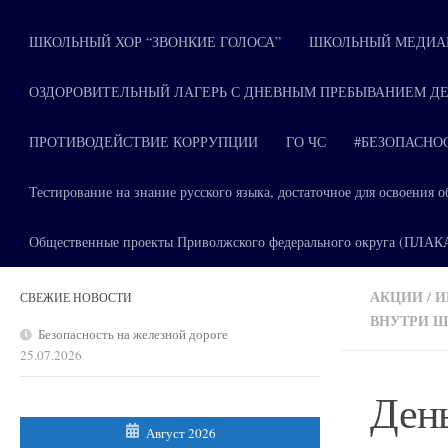
ШКОЛЬНЫЙ ХОР “ЗВОНКИЕ ГОЛОСА”
ШКОЛЬНЫЙ МЕДИАЦ
ОЗДОРОВИТЕЛЬНЫЙ ЛАГЕРЬ С ДНЕВНЫМ ПРЕБЫВАНИЕМ ДЕ
ПРОТИВОДЕЙСТВИЕ КОРРУПЦИИ
ГО ЧС
#БЕЗОПАСНО
Тестирование на знание русского языка, достаточное для освоени
Общественные проекты Приволжского федерального округа (ПЛА
АКЦИИ
/
И
СВЕЖИЕ НОВОСТИ
ВНУТРИ 
Безопасность на железной дороге
25.07.2026
День
Август 2026