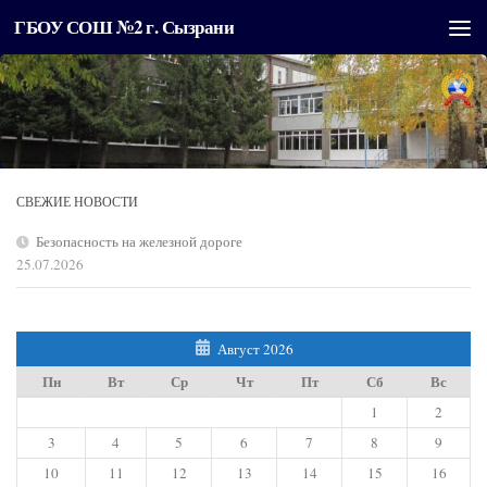
ГБОУ СОШ №2 г. Сызрани
Перейти к содержимому
СВЕЖИЕ НОВОСТИ
Безопасность на железной дороге
25.07.2026
Август 2026
Пн
Вт
Ср
Чт
Пт
Сб
Вс
1
2
3
4
5
6
7
8
9
10
11
12
13
14
15
16