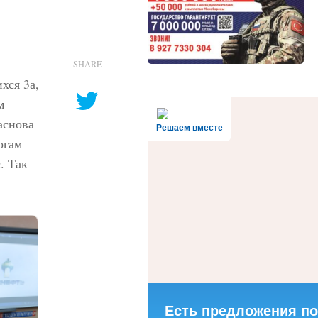
SHARE
хся 3а,
м
аснова
Решаем вместе
огам
. Так
Есть предложения по