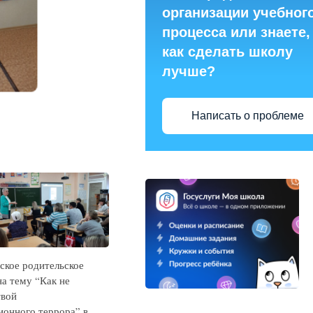
организации учебног
процесса или знаете,
как сделать школу
лучше?
Написать о проблеме
ское родительское
на тему “Как не
твой
онного террора” в