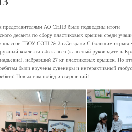
ПЗ
ря представителями АО СНПЗ были подведены итоги
ского десанта по сбору пластиковых крышек среди учащи
 4в классов ГБОУ СОШ № 2 г.Сызрани.С большим отрыво
ружный коллектив 4в класса (классный руководитель Кр
надьевна), набравший 27 кг пластиковых крышек. По ит
ребятам были вручены сувениры и интерактивный глобус
ребята! Новых вам побед и свершений!