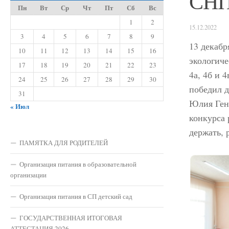
СН
Пн
Вт
Ср
Чт
Пт
Сб
Вс
1
2
15.12.2022
3
4
5
6
7
8
9
13 декаб
10
11
12
13
14
15
16
экологиче
17
18
19
20
21
22
23
4а, 4б и
24
25
26
27
28
29
30
победил д
31
Юлия Ген
« Июл
конкурса 
держать, 
ПАМЯТКА ДЛЯ РОДИТЕЛЕЙ
Организация питания в образовательной
организации
Организация питания в СП детский сад
ГОСУДАРСТВЕННАЯ ИТОГОВАЯ
АТТЕСТАЦИЯ 2026