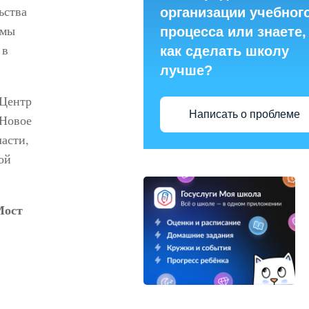
ьства
организации учебног
ммы
процесса или знаете,
 в
как сделать школу
лучше?
«Центр
Написать о проблеме
«Новое
асти,
ой
Мост