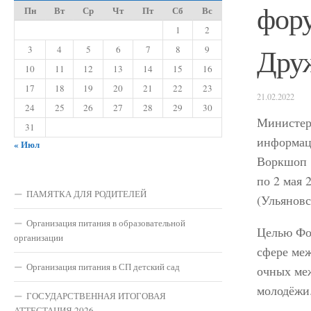
фор
Пн
Вт
Ср
Чт
Пт
Сб
Вс
1
2
Дру
3
4
5
6
7
8
9
10
11
12
13
14
15
16
17
18
19
20
21
22
23
21.02.2022
24
25
26
27
28
29
30
Министерс
31
информац
« Июл
Воркшоп «
по 2 мая 
ПАМЯТКА ДЛЯ РОДИТЕЛЕЙ
(Ульяновс
Организация питания в образовательной
Целью Фо
организации
сфере меж
Организация питания в СП детский сад
очных ме
молодёжи
ГОСУДАРСТВЕННАЯ ИТОГОВАЯ
АТТЕСТАЦИЯ 2026