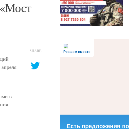
 «Мост
SHARE
Решаем вместе
ющий
 апреля
ами в
ения
Есть предложения по