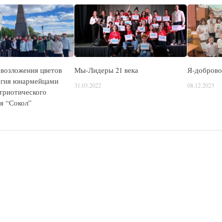
возложения цветов
Мы-Лидеры 21 века
Я-доброво
огня юнармейцами
31.03.2022
08.12.2023
атриотического
я “Сокол”