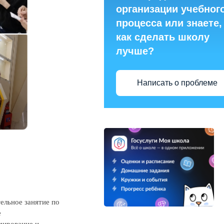
организации учебног
процесса или знаете,
как сделать школу
лучше?
Написать о проблеме
ельное занятие по
е
ирование и