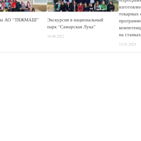
изготовлен
токарных 
 на АО “ТЯЖМАШ”
Экскурсия в национальный
программн
парк “Самарская Лука”
компетенц
на станка
19.09.2022
12.01.2024