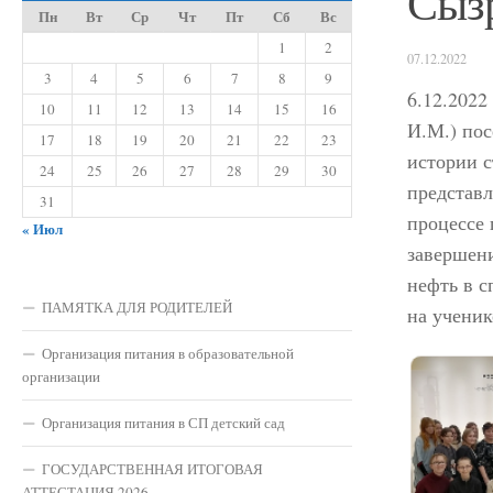
Сыз
Пн
Вт
Ср
Чт
Пт
Сб
Вс
1
2
07.12.2022
3
4
5
6
7
8
9
6.12.2022
10
11
12
13
14
15
16
И.М.) пос
17
18
19
20
21
22
23
истории с
24
25
26
27
28
29
30
представл
31
процессе 
« Июл
завершен
нефть в с
ПАМЯТКА ДЛЯ РОДИТЕЛЕЙ
на ученик
Организация питания в образовательной
организации
Организация питания в СП детский сад
ГОСУДАРСТВЕННАЯ ИТОГОВАЯ
АТТЕСТАЦИЯ 2026