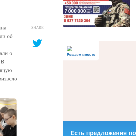
ина
SHARE
ли об
али о
Решаем вместе
 В
оящую
оизвело
Есть предложения по