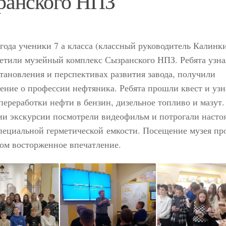
ранского НПЗ
 года ученики 7 а класса (классный руководитель Калинк
етили музейный комплекс Сызранского НПЗ. Ребята узна
тановления и перспективах развития завода, получили
ение о профессии нефтяника. Ребята прошли квест и узн
переработки нефти в бензин, дизельное топливо и мазут.
ии экскурсии посмотрели видеофильм и потрогали наст
пециальной герметической емкости. Посещение музея пр
ом восторженное впечатление.