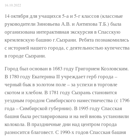
16.10.2022
14 октября для учащихся 5-а и 5-г классов (классные
руководители Зиновьева А.В. и Антипова Т.Б.) была
организована интерактивная экскурсия в Спасскую
кремлевскую башню г.Сызрани. Ребята познакомились
с историей нашего города, с деятельностью купечества
в городе Сызрани.
Город был основан в 1683 году Григорием Козловским.
В 1780 году Екатерина II учреждает герб города –
черный бык в золотом поле – за успехи в торговле
скотом и хлебом. В 1781 году Сызрань становится
уездным городом Симбирского наместничества (с 1796
года – Симбирской губернии). В 1995 году Спасская
башня была реставрирована и на ней вновь установили
колокола. В праздничные дни над центром города
разносится благовест. С 1990-х годов Спасская башня