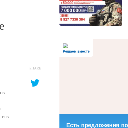
е
Решаем вместе
SHARE
 в
й
 и в
т
Есть предложения по