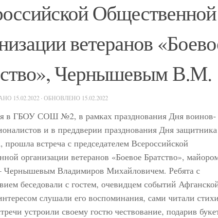
российской Общественной
низации ветеранов «Боево
тство», Чернышевым В.М.
ВАНО
15.02.2022
· ОБНОВЛЕНО
15.02.2022
ля в ГБОУ СОШ №2, в рамках празднования Дня воинов-
ионалистов и в преддверии празднования Дня защитника
, прошла встреча с председателем Всероссийской
ной организации ветеранов «Боевое Братство», майором
 – Чернышевым Владимиров Михайловичем. Ребята с
вием беседовали с гостем, очевидцем событий Афганско
интересом слушали его воспоминания, сами читали стихи
тречи устроили своему гостю чествование, подарив буке