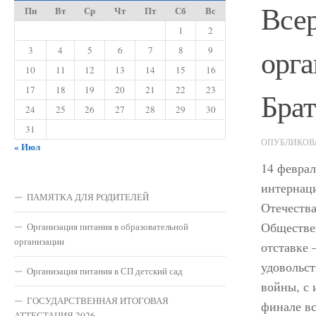
Все
Пн
Вт
Ср
Чт
Пт
Сб
Вс
1
2
орга
3
4
5
6
7
8
9
10
11
12
13
14
15
16
17
18
19
20
21
22
23
Бра
24
25
26
27
28
29
30
31
ОПУБЛИКО
« Июл
14 февра
интернац
ПАМЯТКА ДЛЯ РОДИТЕЛЕЙ
Отечества
Обществен
Организация питания в образовательной
организации
отставке
удовольст
Организация питания в СП детский сад
войны, с 
ГОСУДАРСТВЕННАЯ ИТОГОВАЯ
финале вс
АТТЕСТАЦИЯ 2026