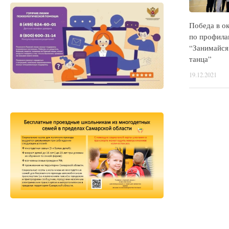
Победа в о
по профила
“Занимайся
танца”
19.12.2021