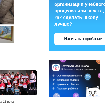
организации учебног
процесса или знаете,
как сделать школу
лучше?
Написать о проблеме
 21 века