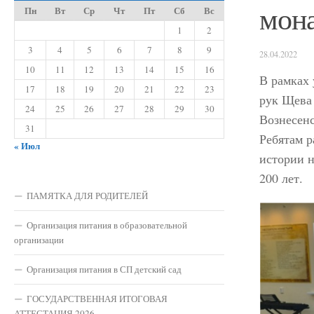
мон
Пн
Вт
Ср
Чт
Пт
Сб
Вс
1
2
3
4
5
6
7
8
9
28.04.2022
10
11
12
13
14
15
16
В рамках 
17
18
19
20
21
22
23
рук Щева 
24
25
26
27
28
29
30
Вознесен
31
Ребятам р
« Июл
истории н
200 лет.
ПАМЯТКА ДЛЯ РОДИТЕЛЕЙ
Организация питания в образовательной
организации
Организация питания в СП детский сад
ГОСУДАРСТВЕННАЯ ИТОГОВАЯ
АТТЕСТАЦИЯ 2026