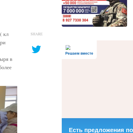
( кл
SHARE
при
Решаем вместе
тыря в
более
Есть предложения по