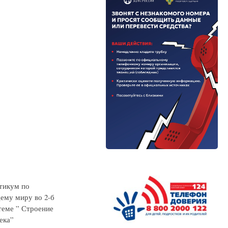
тикум по
му миру во 2-б
теме ” Строение
ека”