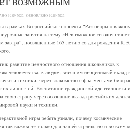
нет возможным
ВАНО
19.09.2022
· ОБНОВЛЕНО
19.09.2022
ря в рамках Всероссийского проекта “Разговоры о важно
еурочные занятия на тему «Невозможное сегодня станет
 завтра”, посвященные 165-летию со дня рождения К.Э
кого.
тия: развитие ценностного отношения школьников к
иям человечества, к людям, внесшим неоценимый вклад 
науки и техники, через знакомство с фрагментами биогр
ких личностей. Воспитание гражданской идентичности 
за свою страну через осознание вклада российских деяте
мировой науки и техники.
терактивной игры ребята узнали, почему космические
я так важны не только для нашей страны, но и во всем м