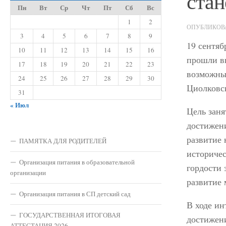
ста
Пн
Вт
Ср
Чт
Пт
Сб
Вс
1
2
ОПУБЛИКО
3
4
5
6
7
8
9
19 сентяб
10
11
12
13
14
15
16
прошли вн
17
18
19
20
21
22
23
возможным
24
25
26
27
28
29
30
Циолковс
31
« Июл
Цель заня
достижен
развитие 
ПАМЯТКА ДЛЯ РОДИТЕЛЕЙ
историчес
Организация питания в образовательной
гордости 
организации
развитие 
Организация питания в СП детский сад
В ходе ин
ГОСУДАРСТВЕННАЯ ИТОГОВАЯ
достижени
АТТЕСТАЦИЯ 2026