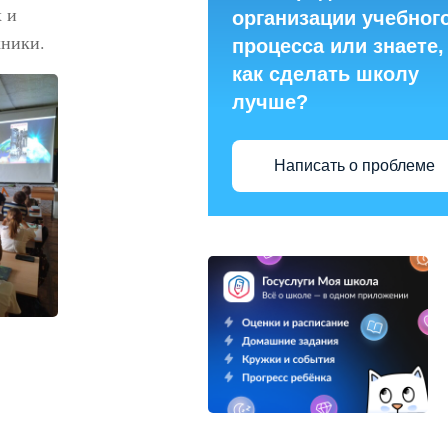
 и
организации учебног
хники.
процесса или знаете,
как сделать школу
лучше?
Написать о проблеме