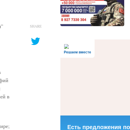
м”
SHARE
.
Решаем вместе
в
афий
и
лей в
ире;
Есть предложения по