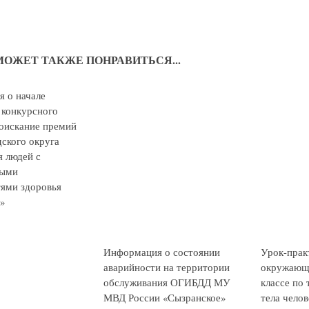
МОЖЕТ ТАКЖЕ ПОНРАВИТЬСЯ...
 о начале
 конкурсного
соискание премий
дского округа
я людей с
Информация о состоянии
Урок-прак
ными
аварийности на территории
окружающе
ями здоровья
обслуживания ОГИБДД МУ
классе по 
»
МВД России «Сызранское»
тела челов
24.12.2022
31.10.2022