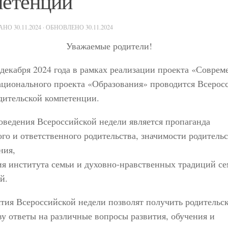
петенции
ВАНО
30.11.2024
· ОБНОВЛЕНО
30.11.2024
Уважаемые родители!
 декабря 2024 года в рамках реализации проекта «Соврем
ационального проекта «Образования» проводится Всерос
дительской компетенции.
ведения Всероссийской недели является пропаганда
го и ответственного родительства, значимости родительс
ния,
ия института семьи и духовно-нравственных традиций с
й.
тия Всероссийской недели позволят получить родительс
у ответы на различные вопросы развития, обучения и