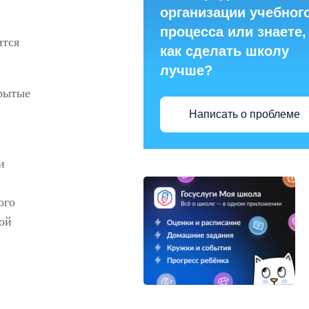
организации учебног
процесса или знаете,
ится
как сделать школу
лучше?
крытые
Написать о проблеме
и
ого
ой