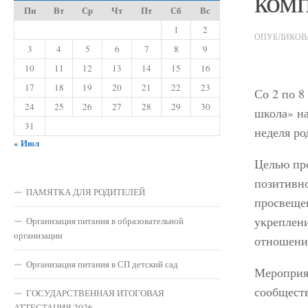
ком
Пн
Вт
Ср
Чт
Пт
Сб
Вс
1
2
ОПУБЛИКО
3
4
5
6
7
8
9
10
11
12
13
14
15
16
17
18
19
20
21
22
23
Со 2 по 8
24
25
26
27
28
29
30
школа» н
31
неделя ро
« Июл
Целью про
позитивно
ПАМЯТКА ДЛЯ РОДИТЕЛЕЙ
просвеще
укреплен
Организация питания в образовательной
организации
отношени
Организация питания в СП детский сад
Мероприя
сообществ
ГОСУДАРСТВЕННАЯ ИТОГОВАЯ
АТТЕСТАЦИЯ 2026