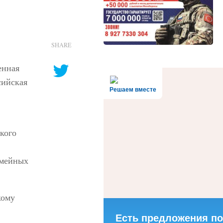
SHARE
енная
сийская
Решаем вместе
кого
емейных
кому
Есть предложения по