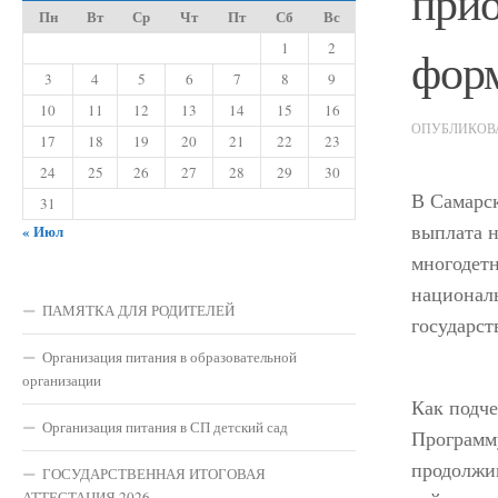
прио
Пн
Вт
Ср
Чт
Пт
Сб
Вс
1
2
форм
3
4
5
6
7
8
9
10
11
12
13
14
15
16
ОПУБЛИКО
17
18
19
20
21
22
23
24
25
26
27
28
29
30
В Самарск
31
выплата 
« Июл
многодетн
националь
ПАМЯТКА ДЛЯ РОДИТЕЛЕЙ
государст
Организация питания в образовательной
организации
Как подче
Организация питания в СП детский сад
Программ
продолжим
ГОСУДАРСТВЕННАЯ ИТОГОВАЯ
АТТЕСТАЦИЯ 2026