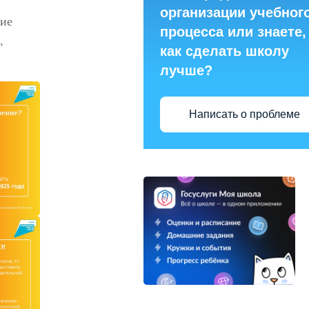
организации учебног
ние
процесса или знаете,
,
как сделать школу
лучше?
Написать о проблеме