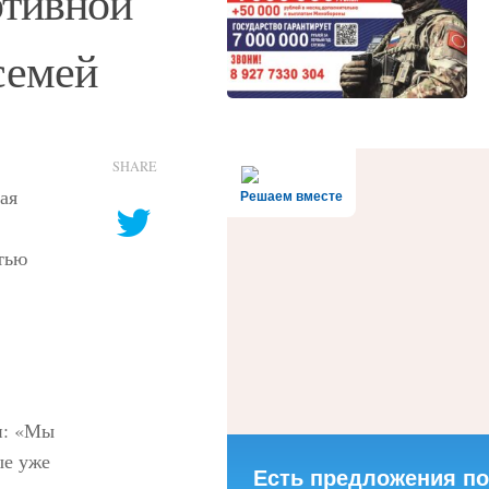
ртивной
семей
SHARE
ая
Решаем вместе
тью
и: «Мы
ые уже
Есть предложения по