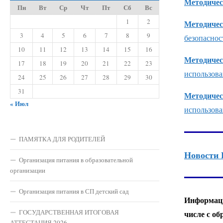
Методичес
Пн
Вт
Ср
Чт
Пт
Сб
Вс
1
2
Методичес
3
4
5
6
7
8
9
безопаснос
10
11
12
13
14
15
16
Методичес
17
18
19
20
21
22
23
использова
24
25
26
27
28
29
30
31
Методичес
« Июл
использова
ПАМЯТКА ДЛЯ РОДИТЕЛЕЙ
Новости 
Организация питания в образовательной
организации
Организация питания в СП детский сад
Информаци
ГОСУДАРСТВЕННАЯ ИТОГОВАЯ
числе с о
АТТЕСТАЦИЯ 2026