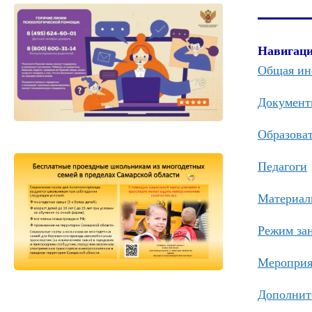
Навигаци
Общая ин
Документ
Образова
Педагоги
Материаль
Режим за
Мероприя
Дополни