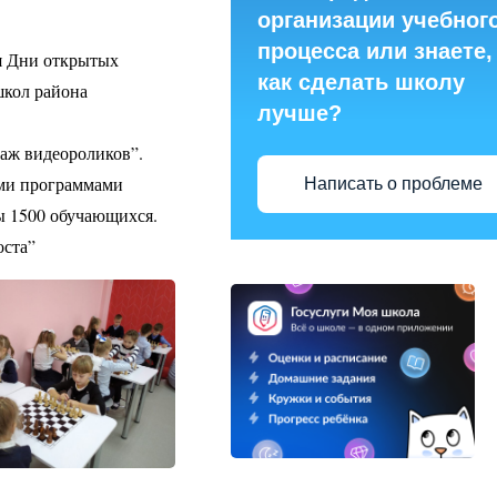
организации учебног
процесса или знаете,
ся Дни открытых
как сделать школу
школ района
лучше?
аж видеороликов”.
ыми программами
Написать о проблеме
ы 1500 обучающихся.
оста”