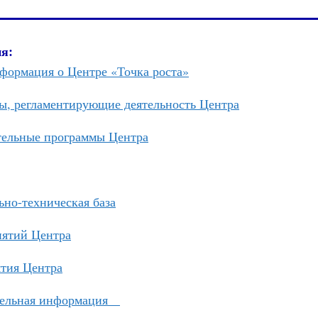
я:
формация о Центре «Точка роста»
ы, регламентирующие деятельность Центра
тельные программы Центра
но-техническая база
нятий Центра
тия Центра
тельная информация