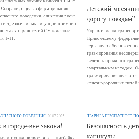
ии школьных зимних каникул в ГБОУ
Детский месячни
Сызрани, с целью формирования
зопасного поведения, снижения риска
дорогу поездам”
а и чрезвычайных ситуаций в зимний
еди уч-ся и родителей ОУ классные
Управление на транспор
и 1-11...
Приволжскому федеральн
серьезную обеспокоенно
травмирования несоверш
железнодорожного трансп
смертельным исходом. 
травмирования являются:
железнодорожных путей в
ЗОПАСНОГО ПОВЕДЕНИЯ
20.07.2025
ПРАВИЛА БЕЗОПАСНОГО П
 в городе-вне закона!
Безопасность дет
каникулы
ная игрушка подростков — питбайки.