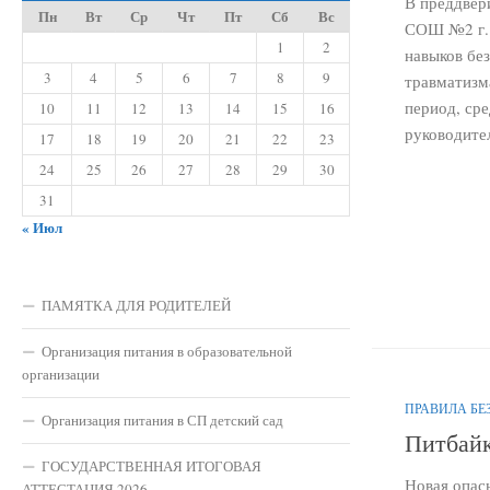
В преддвер
Пн
Вт
Ср
Чт
Пт
Сб
Вс
СОШ №2 г. 
1
2
навыков бе
3
4
5
6
7
8
9
травматизм
период, ср
10
11
12
13
14
15
16
руководител
17
18
19
20
21
22
23
24
25
26
27
28
29
30
31
« Июл
ПАМЯТКА ДЛЯ РОДИТЕЛЕЙ
Организация питания в образовательной
организации
ПРАВИЛА БЕ
Организация питания в СП детский сад
Питбайк
ГОСУДАРСТВЕННАЯ ИТОГОВАЯ
Новая опас
АТТЕСТАЦИЯ 2026