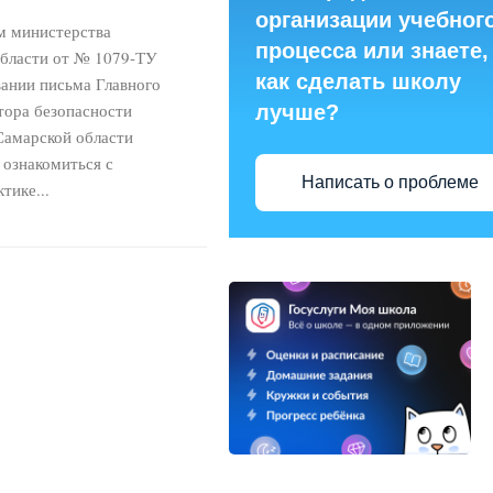
организации учебног
м министерства
процесса или знаете,
области от № 1079-ТУ
как сделать школу
овании письма Главного
тора безопасности
лучше?
Самарской области
 ознакомиться с
Написать о проблеме
тике...