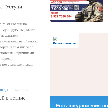
к “Уступи
те МВД России по
ому округу выражает
сть фактами
еннолетних на объектах
Решаем вместе
орта, в том числе со
Основными причинами
 переход
 неустановленных...
ОВЕДЕНИЯ
16.07.2025
ей в летние
Есть предложения по