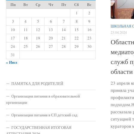
Пн
Вт
Ср
Чт
Пт
Сб
Вс
1
2
3
4
5
6
7
8
9
ШКОЛЬНАЯ 
10
11
12
13
14
15
16
23.04.2024
17
18
19
20
21
22
23
Областн
24
25
26
27
28
29
30
медиато
31
служб п
« Июл
области
23 апреля 
ПАМЯТКА ДЛЯ РОДИТЕЛЕЙ
приняла уч
Организация питания в образовательной
профилакти
организации
подходом.Н
рассказала 
Организация питания в СП детский сад
ситуацией 
кураторов м
ГОСУДАРСТВЕННАЯ ИТОГОВАЯ
АТТЕСТАЦИЯ 2026