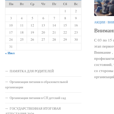
Пн
Вт
Ср
Чт
Пт
Сб
Вс
1
2
3
4
5
6
7
8
9
АКЦИИ
/
ВНИ
10
11
12
13
14
15
16
Внимани
17
18
19
20
21
22
23
24
25
26
27
28
29
30
С 03 по 15
этап первог
31
Внимание ,
« Июл
профилакти
состояний,
со стороны
ПАМЯТКА ДЛЯ РОДИТЕЛЕЙ
организаций
Организация питания в образовательной
организации
Организация питания в СП детский сад
ГОСУДАРСТВЕННАЯ ИТОГОВАЯ
АТТЕСТАЦИЯ 2026