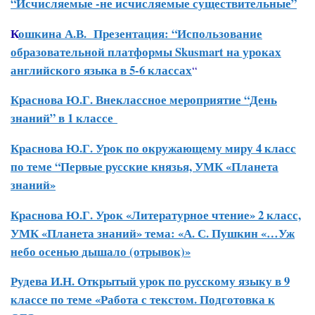
“Исчисляемые -не исчисляемые существительные”
К
ошкина А.В. Презентация: “Использование
образовательной платформы Skusmart на уроках
английского языка в 5-6 классах
“
Краснова Ю.Г. Внеклассное мероприятие “День
знаний” в 1 классе
Краснова Ю.Г. Урок по окружающему миру 4 класс
по теме “Первые русские князья, УМК «Планета
знаний»
Краснова Ю.Г. Урок «Литературное чтение» 2 класс,
УМК «Планета знаний» тема: «А. С. Пушкин «…Уж
небо осенью дышало (отрывок)»
Рудева И.Н. Открытый урок по русскому языку в 9
классе по теме «Работа с текстом. Подготовка к