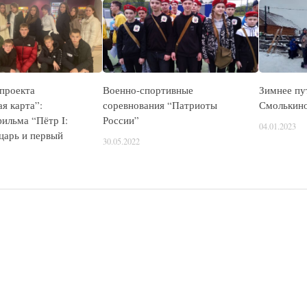
 проекта
Военно-спортивные
Зимнее пу
я карта”:
соревнования “Патриоты
Смолькин
ильма “Пётр I:
России”
04.01.2023
царь и первый
30.05.2022