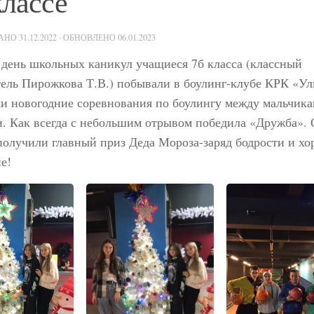
классе
ВАНО
31.12.2022
· ОБНОВЛЕНО
06.01.2023
день школьных каникул учащиеся 7б класса (классный
ель Пирожкова Т.В.) побывали в боулинг-клубе КРК «Ул
и новогодние соревнования по боулингу между мальчика
. Как всегда с небольшим отрывом победила «Дружба». 
олучили главный приз Деда Мороза-заряд бодрости и хо
е!