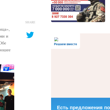
SHARE
ица»,
ми и
Обе
Решаем вместе
рошее
Есть предложения по