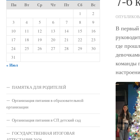
7-б 
Пн
Вт
Ср
Чт
Пт
Сб
Вс
1
2
ОПУБЛИКО
3
4
5
6
7
8
9
В первый 
10
11
12
13
14
15
16
руководит
17
18
19
20
21
22
23
где прошл
24
25
26
27
28
29
30
девочками
31
команды п
« Июл
настроени
ПАМЯТКА ДЛЯ РОДИТЕЛЕЙ
Организация питания в образовательной
организации
Организация питания в СП детский сад
ГОСУДАРСТВЕННАЯ ИТОГОВАЯ
АТТЕСТАЦИЯ 2026