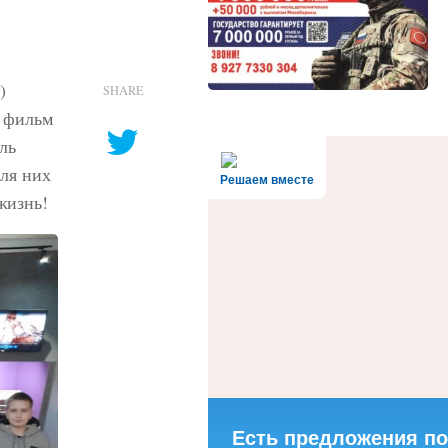
)
SHARE
й фильм
ль
для них
Решаем вместе
жизнь!
Есть предложения по