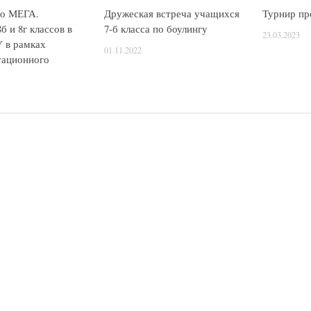
о МЕГА.
Дружеская встреча учащихся
Турнир пр
б и 8г классов в
7-б класса по боулингу
23.03.2023
 в рамках
01.11.2022
тационного