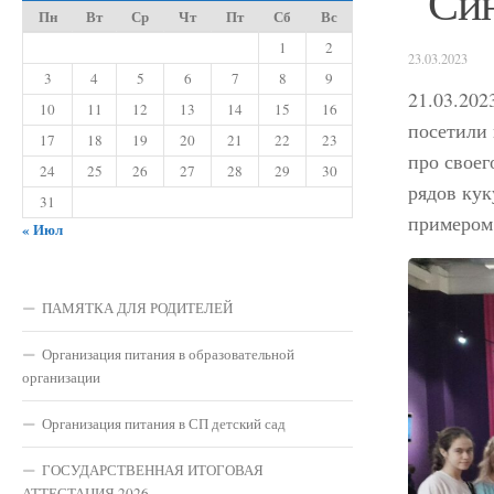
“Си
Пн
Вт
Ср
Чт
Пт
Сб
Вс
1
2
23.03.2023
3
4
5
6
7
8
9
21.03.202
10
11
12
13
14
15
16
посетили
17
18
19
20
21
22
23
про своег
24
25
26
27
28
29
30
рядов кук
31
примером 
« Июл
ПАМЯТКА ДЛЯ РОДИТЕЛЕЙ
Организация питания в образовательной
организации
Организация питания в СП детский сад
ГОСУДАРСТВЕННАЯ ИТОГОВАЯ
АТТЕСТАЦИЯ 2026