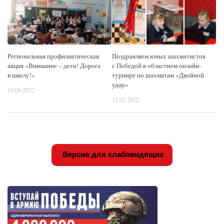
Pегиональная профилактическая
Поздравляем юных шахматистов
акция «Внимание – дети! Дорога
с Победой в областном онлайн-
в школу!»
турнире по шахматам «Двойной
удар»
19.09.2022
12.02.2022
Версия для слабовидящих