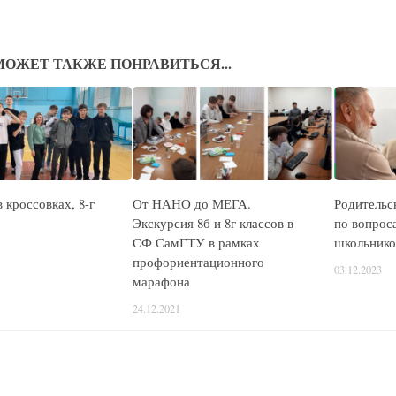
МОЖЕТ ТАКЖЕ ПОНРАВИТЬСЯ...
 кроссовках, 8-г
От НАНО до МЕГА.
Родительс
Экскурсия 8б и 8г классов в
по вопрос
СФ СамГТУ в рамках
школьников
профориентационного
03.12.2023
марафона
24.12.2021