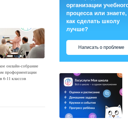
организации учебног
процесса или знаете,
как сделать школу
лучше?
Написать о проблеме
кое онлайн-собрание
ам профориентации
 6-11 классов