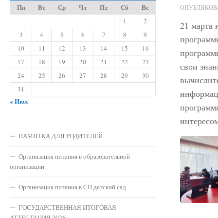
Пн
Вт
Ср
Чт
Пт
Сб
Вс
ОПУБЛИКО
1
2
21 марта 
3
4
5
6
7
8
9
программ
10
11
12
13
14
15
16
программ
17
18
19
20
21
22
23
свои зна
24
25
26
27
28
29
30
вычислит
31
информац
« Июл
программи
интересом
ПАМЯТКА ДЛЯ РОДИТЕЛЕЙ
Организация питания в образовательной
организации
Организация питания в СП детский сад
ГОСУДАРСТВЕННАЯ ИТОГОВАЯ
АТТЕСТАЦИЯ 2026