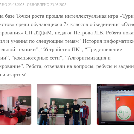
ВАНО
23.03.2023
· ОБНОВЛЕНО
23.03.2023
на базе Точки роста прошла интеллектуальная игра «Тур
истов» среди обучающихся 7х классов объединения «Ос
ирования» СП ДТДиМ, педагог Петрова Л.В. Ребята пока
ния и умения по следующим темам “История информатик
ельной техники”, “Устройство ПК”, “Представление
ии”, “компьютерные сети”, “Алгоритмизация и
рование”. Ребята, отвечали на вопросы, ребусы и задани
 и азартом!