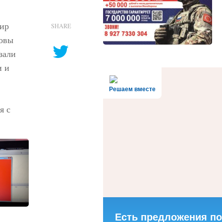
нир
SHARE
новы
зали
и и
Решаем вместе
я с
Есть предложения по