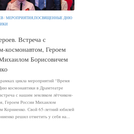
ЕВ
/
МЕРОПРИЯТИЯ,ПОСВЯЩЕННЫЕ ДНЮ
ИКИ
ероев. Встреча с
м-космонавтом, Героем
 Михаилом Борисовичем
нко
в рамках цикла мероприятий “Время
 Дню космонавтики в Драмтеатре
 встреча с нашим земляком лётчиком-
м, Героем России Михаилом
м Корниенко. Свой 65-летний юбилей
иенко решил отметить у себя на...