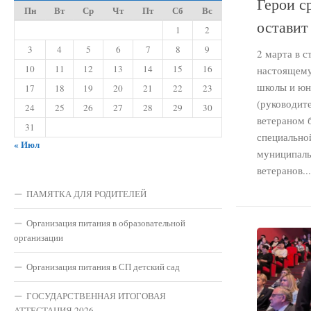
Герои ср
Пн
Вт
Ср
Чт
Пт
Сб
Вс
оставит
1
2
3
4
5
6
7
8
9
2 марта в с
10
11
12
13
14
15
16
настоящему
школы и юн
17
18
19
20
21
22
23
(руководите
24
25
26
27
28
29
30
ветераном 
31
специально
« Июл
муниципаль
ветеранов...
ПАМЯТКА ДЛЯ РОДИТЕЛЕЙ
Организация питания в образовательной
организации
Организация питания в СП детский сад
ГОСУДАРСТВЕННАЯ ИТОГОВАЯ
АТТЕСТАЦИЯ 2026