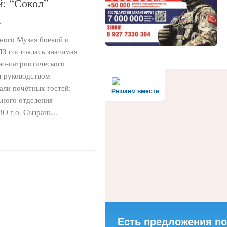
й: “Сокол”
й
ьного Музея боевой и
З состоялась значимая
но-патриотического
д руководством
али почётных гостей:
Решаем вместе
ьного отделения
О г.о. Сызрань...
Есть предложения по