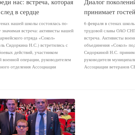
еди нас: встреча, которая
Диалог поколени
 след в сердце
принимает госте
тенах нашей школы состоялась по-
6 февраля в стенах школ
 значимая встреча: активисты нашей
трудовой славы ОАО СНП
армейского отряда «Сокол»
встреча. Активисты воен
ль Сидоркина Н.С.) встретились с
объединения «Сокол» по
боевых действий, участником
Сидоркиной Н.С. приним
й военной операции, руководителем
руководителя муниципал
ного отделения Ассоциации
Ассоциации ветеранов СВ